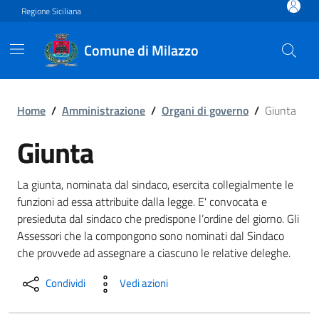
Vai ai contenuti
Vai al footer
Regione Siciliana
Comune di Milazzo
Giunta
Home
/
Amministrazione
/
Organi di governo
/
Giunta
Giunta
La giunta, nominata dal sindaco, esercita collegialmente le
funzioni ad essa attribuite dalla legge. E' convocata e
presieduta dal sindaco che predispone l’ordine del giorno. Gli
Assessori che la compongono sono nominati dal Sindaco
che provvede ad assegnare a ciascuno le relative deleghe.
Condividi
Vedi azioni