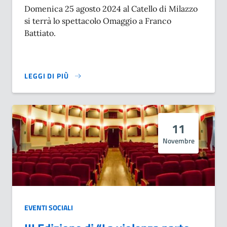
Domenica 25 agosto 2024 al Catello di Milazzo
si terrà lo spettacolo Omaggio a Franco
Battiato.
LEGGI DI PIÙ
SU OMAGGIO A FRANCO BATTIATO - EVENTO ANNULLATO
11
Novembre
EVENTI SOCIALI