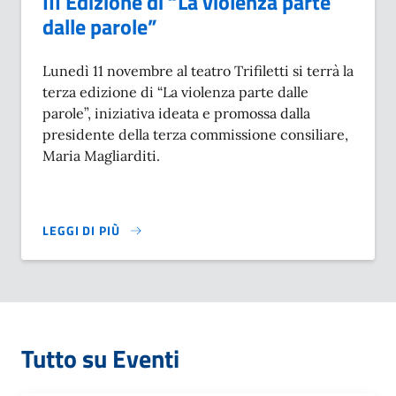
III Edizione di “La violenza parte
dalle parole”
Lunedì 11 novembre al teatro Trifiletti si terrà la
terza edizione di “La violenza parte dalle
parole”, iniziativa ideata e promossa dalla
presidente della terza commissione consiliare,
Maria Magliarditi.
LEGGI DI PIÙ
SU III EDIZIONE DI “LA VIOLENZA PARTE DALLE PAROLE”
Tutto su Eventi