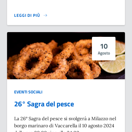
LEGGI DI PIÙ
SU CONVEGNO “UNO SGUARDO SUGLI ADOLESCENTI. LO 
10
Agosto
EVENTI SOCIALI
26° Sagra del pesce
La 26° Sagra del pesce si svolgerà a Milazzo nel
borgo marinaro di Vaccarella il 10 agosto 2024