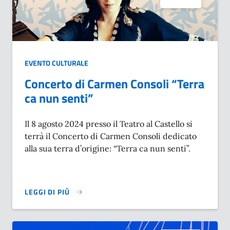
EVENTO CULTURALE
Concerto di Carmen Consoli “Terra
ca nun senti”
Il 8 agosto 2024 presso il Teatro al Castello si
terrà il Concerto di Carmen Consoli dedicato
alla sua terra d’origine: “Terra ca nun senti”.
LEGGI DI PIÙ
SU CONCERTO DI CARMEN CONSOLI “TERRA CA NUN SENT