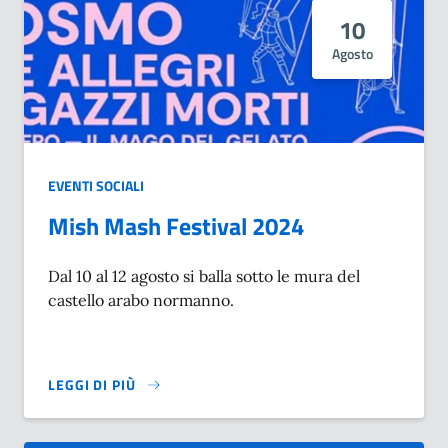
10
Agosto
EVENTI SOCIALI
Mish Mash Festival 2024
Dal 10 al 12 agosto si balla sotto le mura del
castello arabo normanno.
LEGGI DI PIÙ
SU MISH MASH FESTIVAL 2024