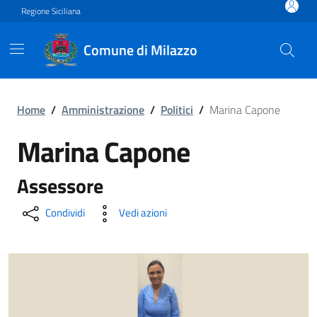
Vai ai contenuti
Vai al footer
Regione Siciliana
Comune di Milazzo
Marina Capone
Home
/
Amministrazione
/
Politici
/
Marina Capone
Marina Capone
Assessore
Condividi
Vedi azioni