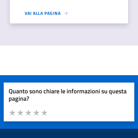
VAI ALLA PAGINA
Quanto sono chiare le informazioni su questa
pagina?
Valuta da 1 a 5 stelle la pagina
Valuta 1 stelle su 5
Valuta 2 stelle su 5
Valuta 3 stelle su 5
Valuta 4 stelle su 5
Valuta 5 stelle su 5