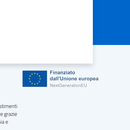
estimenti
re grazie
ia e
.