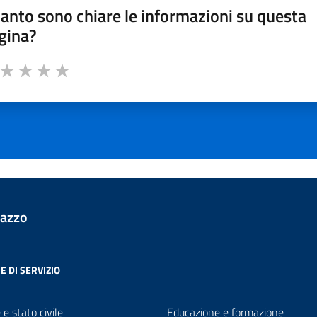
anto sono chiare le informazioni su questa
gina?
a da 1 a 5 stelle la pagina
ta 1 stelle su 5
Valuta 2 stelle su 5
Valuta 3 stelle su 5
Valuta 4 stelle su 5
Valuta 5 stelle su 5
lazzo
E DI SERVIZIO
e stato civile
Educazione e formazione