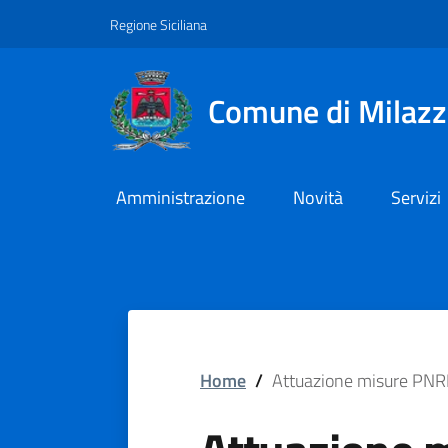
Vai ai contenuti
Vai al footer
Regione Siciliana
Comune di Milaz
Amministrazione
Novità
Servizi
Home
/
Attuazione misure PN