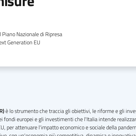
misure
dal Piano Nazionale di Ripresa
Next Generation EU
RR)
è lo strumento che traccia gli obiettivi, le riforme e gli inv
dei fondi europei e gli investimenti che l'Italia intende realizza
n EU, per attenuare l'impatto economico e sociale della pandem
usivo, con un'economia più competitiva, dinamica e innovativa