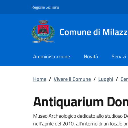
Vai ai contenuti
Vai al footer
Regione Siciliana
Comune di Milaz
Amministrazione
Novità
Servizi
Antiquarium Domenico
Home
/
Vivere il Comune
/
Luoghi
/
Cen
Antiquarium Do
Museo Archeologico dedicato allo studioso Do
nell’aprile del 2010, all'interno di un locale p