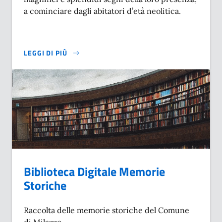
a cominciare dagli abitatori d’età neolitica.
LEGGI DI PIÙ
SU MILAZZO NELLA STORIA
Biblioteca Digitale Memorie
Storiche
Raccolta delle memorie storiche del Comune