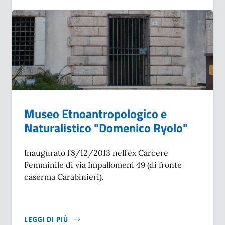
Museo Etnoantropologico e
Naturalistico "Domenico Ryolo"
Inaugurato l’8/12/2013 nell’ex Carcere
Femminile di via Impallomeni 49 (di fronte
caserma Carabinieri).
LEGGI DI PIÙ
SU MUSEO ETNOANTROPOLOGICO E NATURALISTICO "DOM