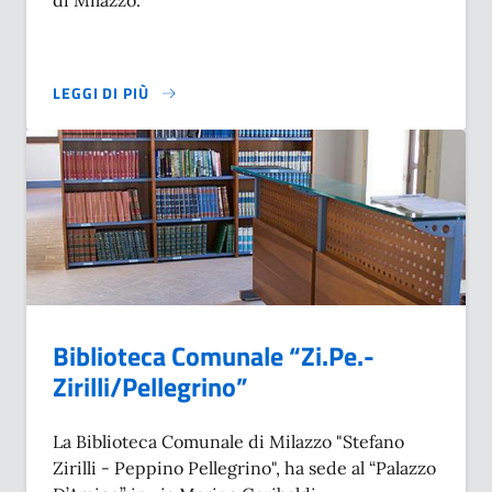
di Milazzo.
LEGGI DI PIÙ
SU BIBLIOTECA DIGITALE MEMORIE STORICHE
Biblioteca Comunale “Zi.Pe.-
Zirilli/Pellegrino”
La Biblioteca Comunale di Milazzo "Stefano
Zirilli - Peppino Pellegrino", ha sede al “Palazzo