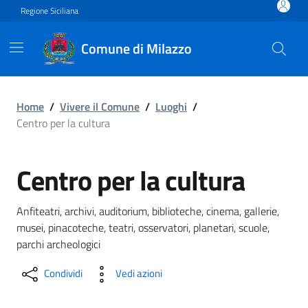
Vai ai contenuti
Vai al footer
Regione Siciliana
Comune di Milazzo
Centro per la cultura
Home
/
Vivere il Comune
/
Luoghi
/
Centro per la cultura
Centro per la cultura
Anfiteatri, archivi, auditorium, biblioteche, cinema, gallerie,
musei, pinacoteche, teatri, osservatori, planetari, scuole,
parchi archeologici
Condividi
Vedi azioni