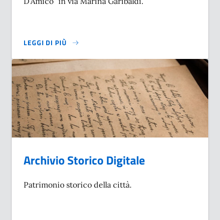
D’Amico” in via Marina Garibaldi.
LEGGI DI PIÙ
SU BIBLIOTECA COMUNALE “ZI.PE.- ZIRILLI/PELLEGRINO”
Archivio Storico Digitale
Patrimonio storico della città.