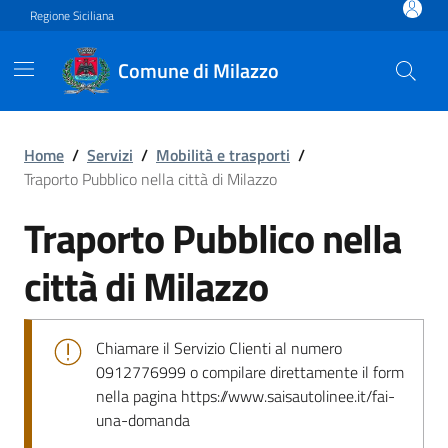
Vai ai contenuti
Vai al footer
Regione Siciliana
Comune di Milazzo
Traporto Pubblico nella citt
Home
/
Servizi
/
Mobilità e trasporti
/
Traporto Pubblico nella città di Milazzo
Traporto Pubblico nella
città di Milazzo
Chiamare il Servizio Clienti al numero
0912776999 o compilare direttamente il form
nella pagina https://www.saisautolinee.it/fai-
una-domanda