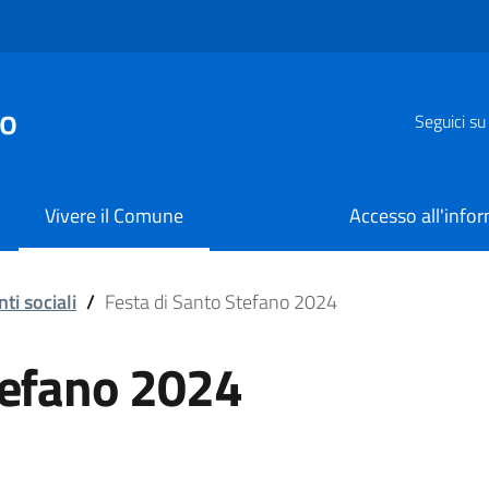
zo
Seguici su
Vivere il Comune
Accesso all'info
o 2024
ti sociali
/
Festa di Santo Stefano 2024
tefano 2024