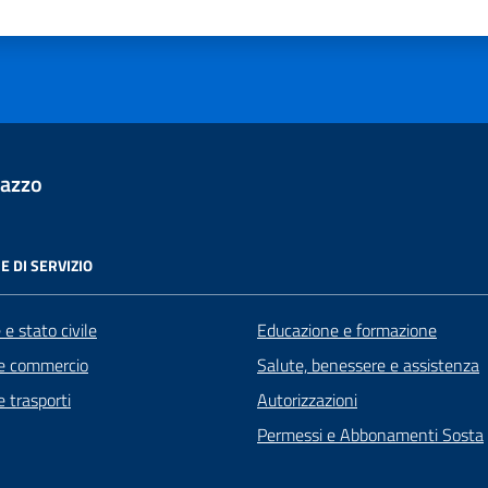
ta 1 stelle su 5
Valuta 2 stelle su 5
Valuta 3 stelle su 5
Valuta 4 stelle su 5
Valuta 5 stelle su 5
lazzo
E DI SERVIZIO
e stato civile
Educazione e formazione
e commercio
Salute, benessere e assistenza
e trasporti
Autorizzazioni
Permessi e Abbonamenti Sosta