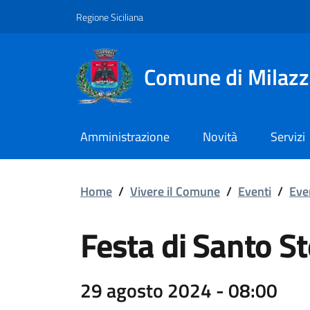
Vai ai contenuti
Vai al footer
Regione Siciliana
Comune di Milaz
Amministrazione
Novità
Servizi
Festa di Santo Stefan
Home
/
Vivere il Comune
/
Eventi
/
Even
Festa di Santo S
29 agosto 2024 - 08:00