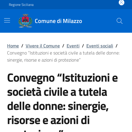
Vai ai contenuti
Vai al footer
Regione Siciliana
Comune di Milazzo
Convegno “Istituzioni e socie
Home
/
Vivere il Comune
/
Eventi
/
Eventi sociali
/
Convegno “Istituzioni e società civile a tutela delle donne:
sinergie, risorse e azioni di protezione”
Convegno “Istituzioni e
società civile a tutela
delle donne: sinergie,
risorse e azioni di