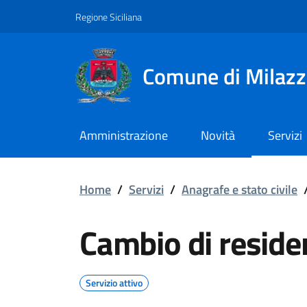
Vai ai contenuti
Vai al footer
Regione Siciliana
Comune di Milaz
Amministrazione
Novità
Servizi
Cambio di residenza
Home
/
Servizi
/
Anagrafe e stato civile
Cambio di reside
Servizio attivo