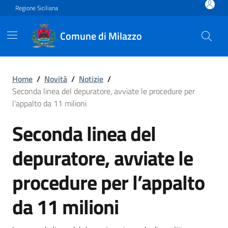
Vai ai contenuti
Vai al footer
Regione Siciliana
Comune di Milazzo
Seconda linea del depuratore
Home
/
Novità
/
Notizie
/
Seconda linea del depuratore, avviate le procedure per
l’appalto da 11 milioni
Seconda linea del
depuratore, avviate le
procedure per l’appalto
da 11 milioni