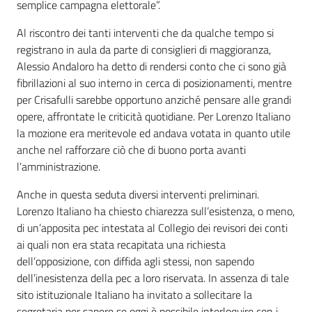
semplice campagna elettorale”.
Al riscontro dei tanti interventi che da qualche tempo si
registrano in aula da parte di consiglieri di maggioranza,
Alessio Andaloro ha detto di rendersi conto che ci sono già
fibrillazioni al suo interno in cerca di posizionamenti, mentre
per Crisafulli sarebbe opportuno anziché pensare alle grandi
opere, affrontate le criticità quotidiane. Per Lorenzo Italiano
la mozione era meritevole ed andava votata in quanto utile
anche nel rafforzare ciò che di buono porta avanti
l’amministrazione.
Anche in questa seduta diversi interventi preliminari.
Lorenzo Italiano ha chiesto chiarezza sull’esistenza, o meno,
di un’apposita pec intestata al Collegio dei revisori dei conti
ai quali non era stata recapitata una richiesta
dell’opposizione, con diffida agli stessi, non sapendo
dell’inesistenza della pec a loro riservata. In assenza di tale
sito istituzionale Italiano ha invitato a sollecitare la
segretaria per sapere se oggi è possibile interloquire con i