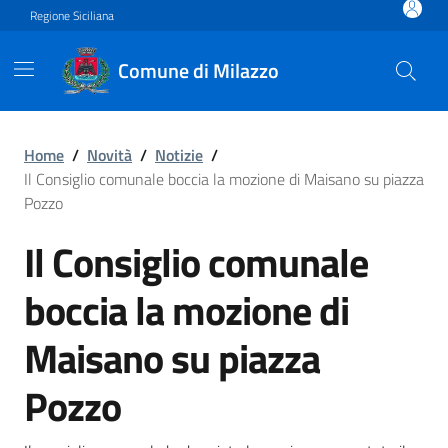
Vai ai contenuti
Vai al footer
Regione Siciliana
Comune di Milazzo
Il Consiglio comunale bocci
Home
/
Novità
/
Notizie
/
Il Consiglio comunale boccia la mozione di Maisano su piazza
Pozzo
Il Consiglio comunale
boccia la mozione di
Maisano su piazza
Pozzo