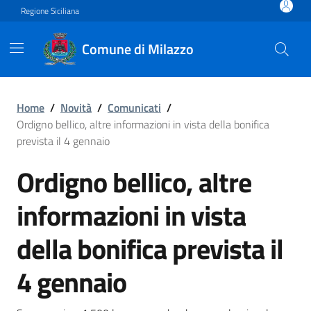
Vai ai contenuti
Vai al footer
Regione Siciliana
Comune di Milazzo
Ordigno bellico, altre inform
Home
/
Novità
/
Comunicati
/
Ordigno bellico, altre informazioni in vista della bonifica
prevista il 4 gennaio
Ordigno bellico, altre
informazioni in vista
della bonifica prevista il
4 gennaio