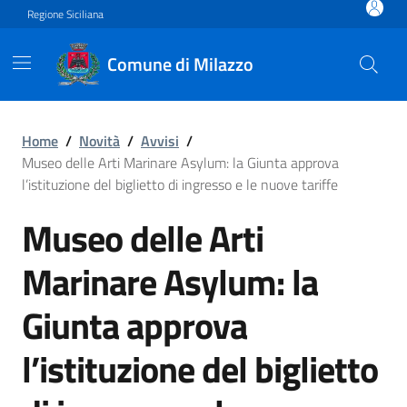
Vai ai contenuti
Vai al footer
Regione Siciliana
Comune di Milazzo
Museo delle Arti Marinare As
Home
/
Novità
/
Avvisi
/
Museo delle Arti Marinare Asylum: la Giunta approva
l’istituzione del biglietto di ingresso e le nuove tariffe
Museo delle Arti
Marinare Asylum: la
Giunta approva
l’istituzione del biglietto