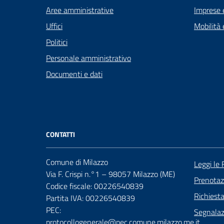
Aree amministrative
Imprese 
Uffici
Mobilità 
Politici
Personale amministrativo
Documenti e dati
CONTATTI
Comune di Milazzo
Leggi le
Via F. Crispi n.°1 – 98057 Milazzo (ME)
Prenota
Codice fiscale: 00226540839
Richiest
Partita IVA: 00226540839
PEC:
Segnalazi
protocollogenerale@pec.comune.milazzo.me.it