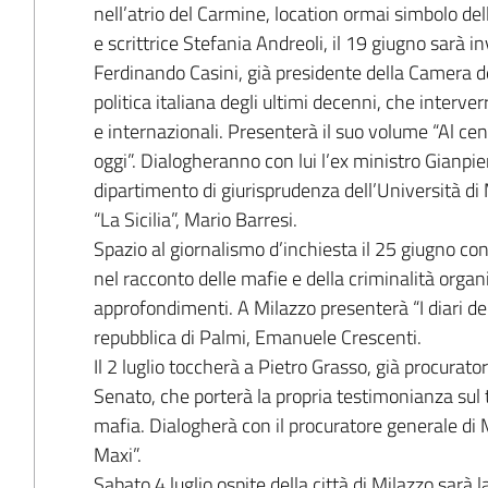
nell’atrio del Carmine, location ormai simbolo de
e scrittrice Stefania Andreoli, il 19 giugno sarà i
Ferdinando Casini, già presidente della Camera de
politica italiana degli ultimi decenni, che interverr
e internazionali. Presenterà il suo volume “Al cen
oggi”. Dialogheranno con lui l’ex ministro Gianpier
dipartimento di giurisprudenza dell’Università di 
“La Sicilia”, Mario Barresi.
Spazio al giornalismo d’inchiesta il 25 giugno con 
nel racconto delle mafie e della criminalità organ
approfondimenti. A Milazzo presenterà “I diari de
repubblica di Palmi, Emanuele Crescenti.
Il 2 luglio toccherà a Pietro Grasso, già procurat
Senato, che porterà la propria testimonianza sul te
mafia. Dialogherà con il procuratore generale di 
Maxi”.
Sabato 4 luglio ospite della città di Milazzo sarà 