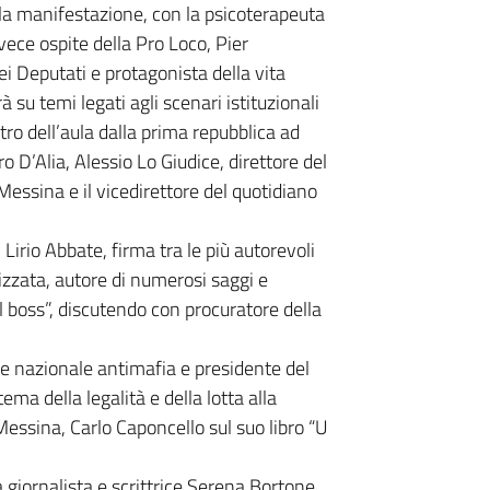
lla manifestazione, con la psicoterapeuta
nvece ospite della Pro Loco, Pier
i Deputati e protagonista della vita
à su temi legati agli scenari istituzionali
tro dell’aula dalla prima repubblica ad
o D’Alia, Alessio Lo Giudice, direttore del
Messina e il vicedirettore del quotidiano
Lirio Abbate, firma tra le più autorevoli
izzata, autore di numerosi saggi e
l boss”, discutendo con procuratore della
ore nazionale antimafia e presidente del
ma della legalità e della lotta alla
Messina, Carlo Caponcello sul suo libro “U
la giornalista e scrittrice Serena Bortone