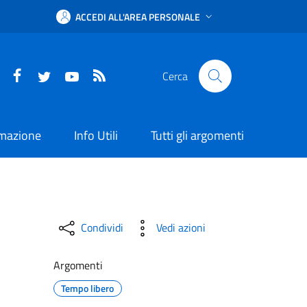
ACCEDI ALL'AREA PERSONALE
Facebook
Twitter
YouTube
RSS
Cerca
rmazione
Info Utili
Tutti gli argomenti
ione 2026
Condividi
Vedi azioni
Argomenti
Tempo libero