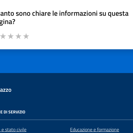
anto sono chiare le informazioni su questa
gina?
a da 1 a 5 stelle la pagina
ta 1 stelle su 5
Valuta 2 stelle su 5
Valuta 3 stelle su 5
Valuta 4 stelle su 5
Valuta 5 stelle su 5
lazzo
E DI SERVIZIO
e stato civile
Educazione e formazione