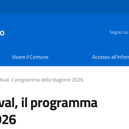
zo
Seguici su
Vivere il Comune
Accesso all'info
l programma della stag
tival, il programma della stagione 2026
val, il programma
026