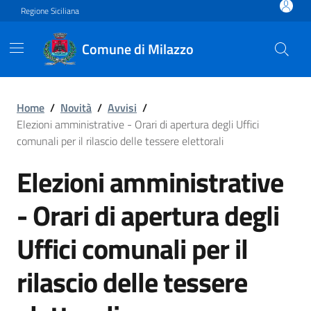
Vai ai contenuti
Vai al footer
Regione Siciliana
Comune di Milazzo
Elezioni amministrative - Ora
Home
/
Novità
/
Avvisi
/
Elezioni amministrative - Orari di apertura degli Uffici
comunali per il rilascio delle tessere elettorali
Elezioni amministrative
- Orari di apertura degli
Uffici comunali per il
rilascio delle tessere