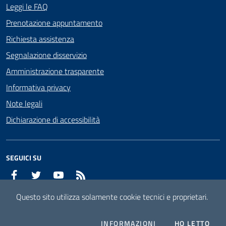
Leggi le FAQ
Prenotazione appuntamento
Richiesta assistenza
Segnalazione disservizio
Amministrazione trasparente
Informativa privacy
Note legali
Dichiarazione di accessibilità
SEGUICI SU
Facebook
Twitter
YouTube
RSS
Questo sito utilizza solamente cookie tecnici e proprietari.
Mappa del sito
Attuazione misure PNRR
COOKIES
L'I
INFORMAZIONI
HO LETTO