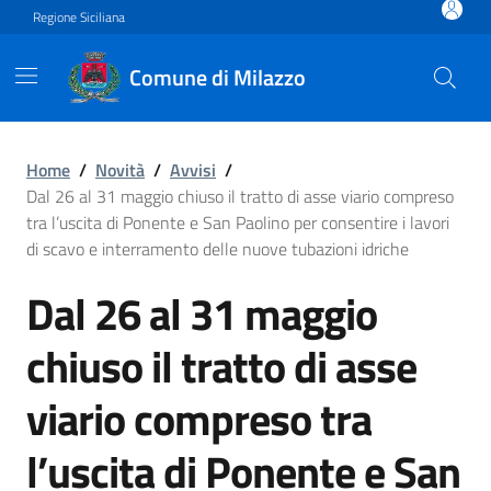
Vai ai contenuti
Vai al footer
Regione Siciliana
Comune di Milazzo
Dal 26 al 31 maggio chiuso i
Home
/
Novità
/
Avvisi
/
Dal 26 al 31 maggio chiuso il tratto di asse viario compreso
tra l’uscita di Ponente e San Paolino per consentire i lavori
di scavo e interramento delle nuove tubazioni idriche
Dal 26 al 31 maggio
chiuso il tratto di asse
viario compreso tra
l’uscita di Ponente e San