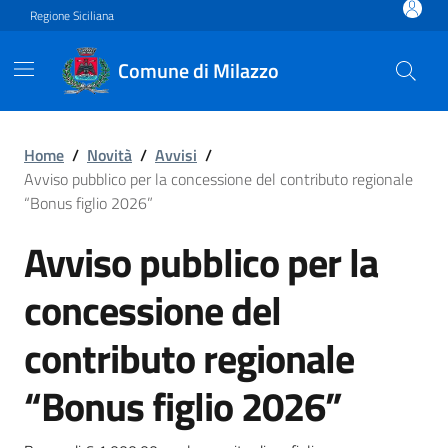
Vai ai contenuti
Vai al footer
Regione Siciliana
Comune di Milazzo
Avviso pubblico per la conc
Home
/
Novità
/
Avvisi
/
Avviso pubblico per la concessione del contributo regionale
“Bonus figlio 2026”
Avviso pubblico per la
concessione del
contributo regionale
“Bonus figlio 2026”