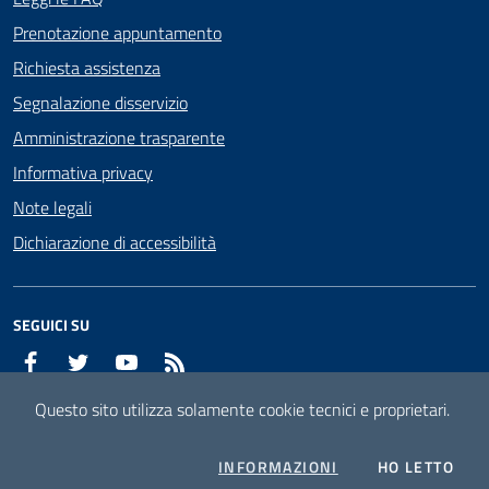
Prenotazione appuntamento
Richiesta assistenza
Segnalazione disservizio
Amministrazione trasparente
Informativa privacy
Note legali
Dichiarazione di accessibilità
SEGUICI SU
Facebook
Twitter
YouTube
RSS
Questo sito utilizza solamente cookie tecnici e proprietari.
Mappa del sito
Attuazione misure PNRR
COOKIES
L'I
INFORMAZIONI
HO LETTO