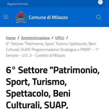
Vai ai contenuti
Vai al footer
Regione Siciliana
Comune di Milazzo
6° Settore "Patrimonio, Spo
Home
/
Amministrazione
/
Uffici
/
6° Settore "Patrimonio, Sport, Turismo, Spettacolo, Beni
Culturali, SUAP, Programmazione Strategica e PNRR" - 1°
Servizio - U.O. 3 - Castello di Milazzo
6° Settore "Patrimonio,
Sport, Turismo,
Spettacolo, Beni
Culturali, SUAP,