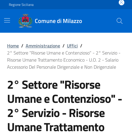
Vai ai contenuti
Vai al footer
Regione Siciliana
Comune di Milazzo
2° Settore "Risorse Umane e
Home
/
Amministrazione
/
Uffici
/
2° Settore "Risorse Umane e Contenzioso" - 2° Servizio -
Risorse Umane Trattamento Economico - U.O. 2 - Salario
Accessorio Del Personale Dirigenziale e Non Dirigenziale
2° Settore "Risorse
Umane e Contenzioso" -
2° Servizio - Risorse
Umane Trattamento