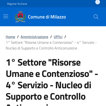
Vai ai contenuti
Vai al footer
Regione Siciliana
Comune di Milazzo
1° Settore "Risorse Umane e
Home
/
Amministrazione
/
Uffici
/
1° Settore "Risorse Umane e Contenzioso" - 4° Servizio -
Nucleo di Supporto e Controllo Anticorruzione
1° Settore "Risorse
Umane e Contenzioso" -
4° Servizio - Nucleo di
Supporto e Controllo