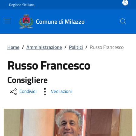
Vai ai contenuti
Vai al footer
Regione Siciliana
Comune di Milazzo
Russo Francesco
Home
/
Amministrazione
/
Politici
/
Russo Francesco
Russo Francesco
Consigliere
Condividi
Vedi azioni