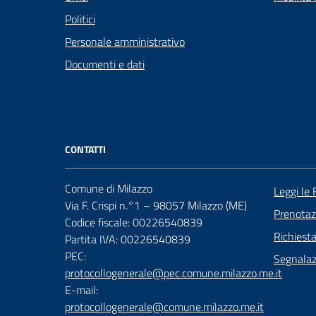
Politici
Personale amministrativo
Documenti e dati
CONTATTI
Comune di Milazzo
Leggi le
Via F. Crispi n.°1 – 98057 Milazzo (ME)
Prenota
Codice fiscale: 00226540839
Richiest
Partita IVA: 00226540839
PEC:
Segnalazi
protocollogenerale@pec.comune.milazzo.me.it
E-mail:
protocollogenerale@comune.milazzo.me.it