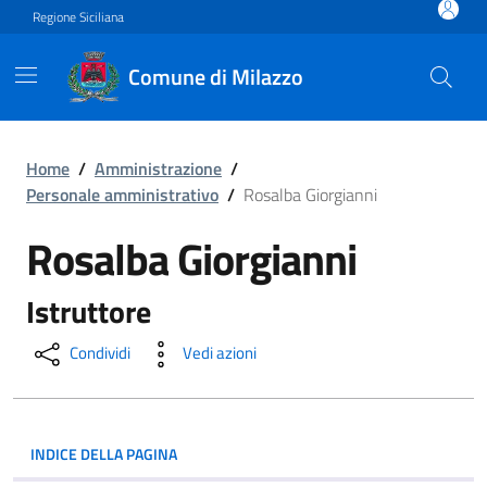
Vai ai contenuti
Vai al footer
Regione Siciliana
Comune di Milazzo
Rosalba Giorgianni
Home
/
Amministrazione
/
Personale amministrativo
/
Rosalba Giorgianni
Rosalba Giorgianni
Istruttore
Condividi
Vedi azioni
INDICE DELLA PAGINA