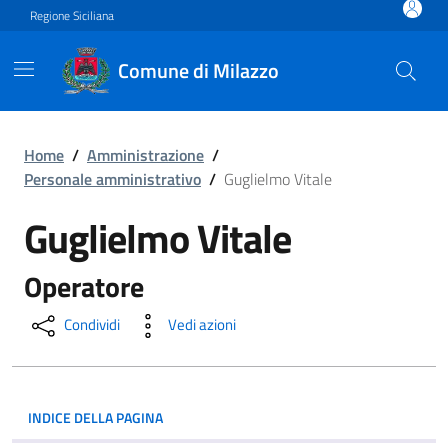
Vai ai contenuti
Vai al footer
Regione Siciliana
Comune di Milazzo
Guglielmo Vitale
Home
/
Amministrazione
/
Personale amministrativo
/
Guglielmo Vitale
Guglielmo Vitale
Operatore
Condividi
Vedi azioni
INDICE DELLA PAGINA