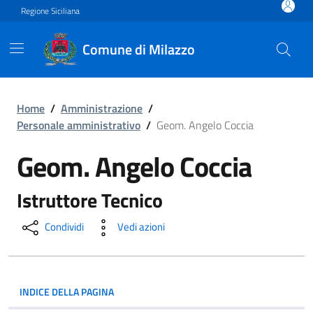
Vai ai contenuti
Vai al footer
Regione Siciliana
Comune di Milazzo
Geom. Angelo Coccia
Home
/
Amministrazione
/
Personale amministrativo
/
Geom. Angelo Coccia
Geom. Angelo Coccia
Istruttore Tecnico
Condividi
Vedi azioni
INDICE DELLA PAGINA