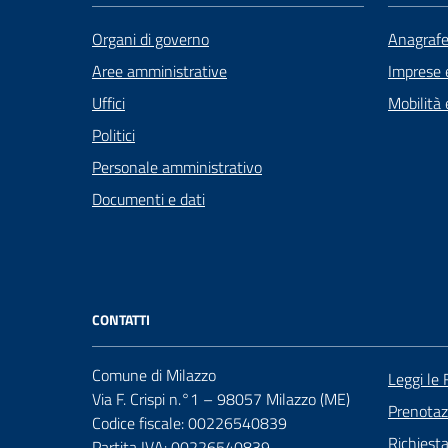
Organi di governo
Anagrafe 
Aree amministrative
Imprese 
Uffici
Mobilità 
Politici
Personale amministrativo
Documenti e dati
CONTATTI
Comune di Milazzo
Leggi le
Via F. Crispi n.°1 – 98057 Milazzo (ME)
Prenota
Codice fiscale: 00226540839
Richiest
Partita IVA: 00226540839