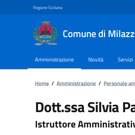
Vai ai contenuti
Vai al footer
Regione Siciliana
Comune di Milaz
Amministrazione
Novità
Servizi
Dott.ssa Silvia Patrizi
Home
/
Amministrazione
/
Personale am
Dott.ssa Silvia P
Istruttore Amministrati