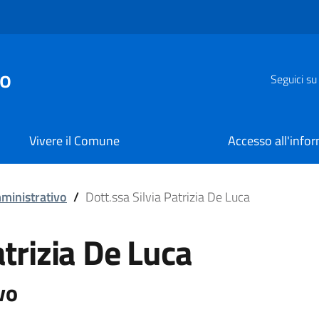
zo
Seguici su
Vivere il Comune
Accesso all'info
a De Luca
ministrativo
/
Dott.ssa Silvia Patrizia De Luca
atrizia De Luca
vo