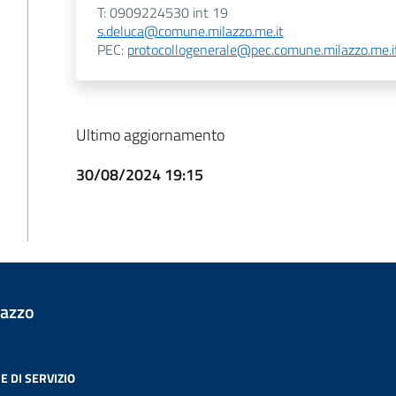
T: 0909224530 int 19
s.deluca@comune.milazzo.me.it
PEC:
protocollogenerale@pec.comune.milazzo.me.i
Ultimo aggiornamento
30/08/2024 19:15
lazzo
E DI SERVIZIO