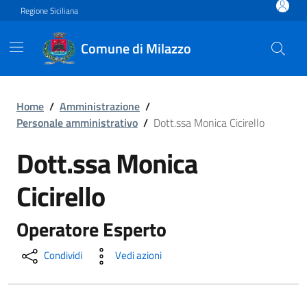
Vai ai contenuti
Vai al footer
Regione Siciliana
Comune di Milazzo
Dott.ssa Monica Cicirello
Home
/
Amministrazione
/
Personale amministrativo
/
Dott.ssa Monica Cicirello
Dott.ssa Monica
Cicirello
Operatore Esperto
Condividi
Vedi azioni