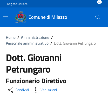
Vai ai contenuti
Vai al footer
Regione Siciliana
Comune di Milazzo
Dott. Giovanni Petrungaro
Home
/
Amministrazione
/
Personale amministrativo
/
Dott. Giovanni Petrungaro
Dott. Giovanni
Petrungaro
Funzionario Direttivo
Condividi
Vedi azioni