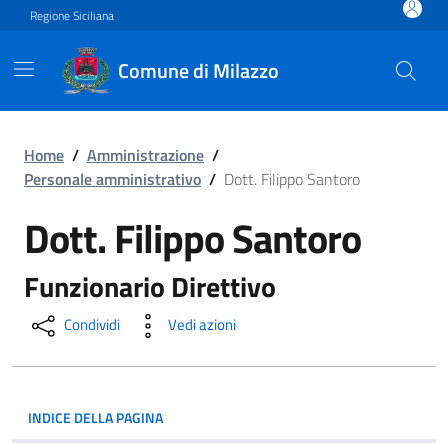
Vai ai contenuti
Vai al footer
Regione Siciliana
Comune di Milazzo
Dott. Filippo Santoro
Home
/
Amministrazione
/
Personale amministrativo
/
Dott. Filippo Santoro
Dott. Filippo Santoro
Funzionario Direttivo
Condividi
Vedi azioni
INDICE DELLA PAGINA