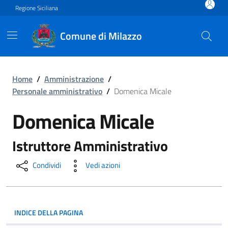
Vai ai contenuti
Vai al footer
Regione Siciliana
Comune di Milazzo
Domenica Micale
Home
/
Amministrazione
/
Personale amministrativo
/
Domenica Micale
Domenica Micale
Istruttore Amministrativo
Condividi
Vedi azioni
INDICE DELLA PAGINA