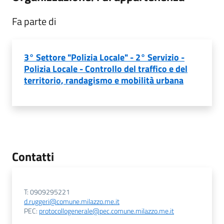
Fa parte di
3° Settore "Polizia Locale" - 2° Servizio -
Polizia Locale - Controllo del traffico e del
territorio, randagismo e mobilità urbana
Contatti
T: 0909295221
d.ruggeri@comune.milazzo.me.it
PEC:
protocollogenerale@pec.comune.milazzo.me.it