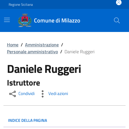
Vai ai contenuti
Vai al footer
Regione Siciliana
Comune di Milazzo
Daniele Ruggeri
Home
/
Amministrazione
/
Personale amministrativo
/
Daniele Ruggeri
Daniele Ruggeri
Istruttore
Condividi
Vedi azioni
INDICE DELLA PAGINA