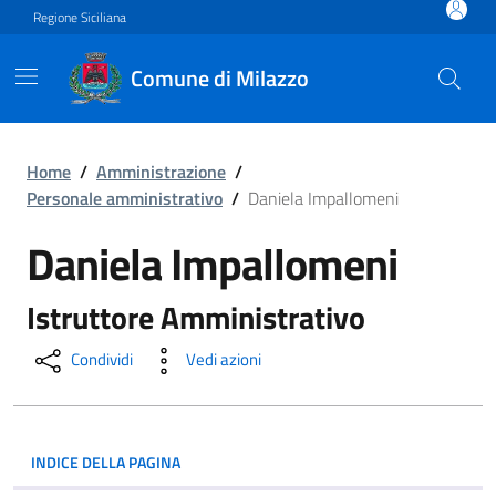
Vai ai contenuti
Vai al footer
Regione Siciliana
Comune di Milazzo
Daniela Impallomeni
Home
/
Amministrazione
/
Personale amministrativo
/
Daniela Impallomeni
Daniela Impallomeni
Istruttore Amministrativo
Condividi
Vedi azioni
INDICE DELLA PAGINA