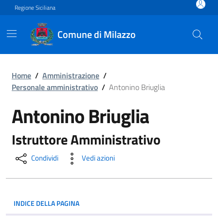
Vai ai contenuti
Vai al footer
Regione Siciliana
Comune di Milazzo
Antonino Briuglia
Home
/
Amministrazione
/
Personale amministrativo
/
Antonino Briuglia
Antonino Briuglia
Istruttore Amministrativo
Condividi
Vedi azioni
INDICE DELLA PAGINA