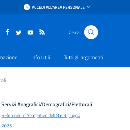
ACCEDI ALL'AREA PERSONALE
Facebook
Twitter
YouTube
RSS
Cerca
rmazione
Info Utili
Tutti gli argomenti
ali
Servizi Anagrafici/Demografici/Elettorali
Referendum Abrogativo dell'8 e 9 giugno
2025