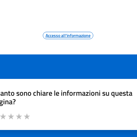
Accesso all'informazione
anto sono chiare le informazioni su questa
gina?
a da 1 a 5 stelle la pagina
ta 1 stelle su 5
Valuta 2 stelle su 5
Valuta 3 stelle su 5
Valuta 4 stelle su 5
Valuta 5 stelle su 5