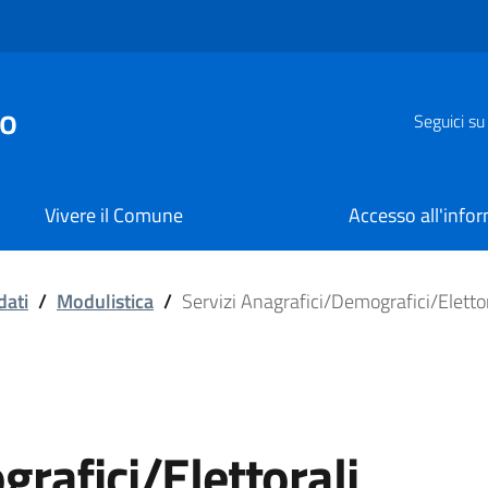
zo
Seguici su
Vivere il Comune
Accesso all'info
grafici/Elettorali
dati
/
Modulistica
/
Servizi Anagrafici/Demografici/Elettor
rafici/Elettorali