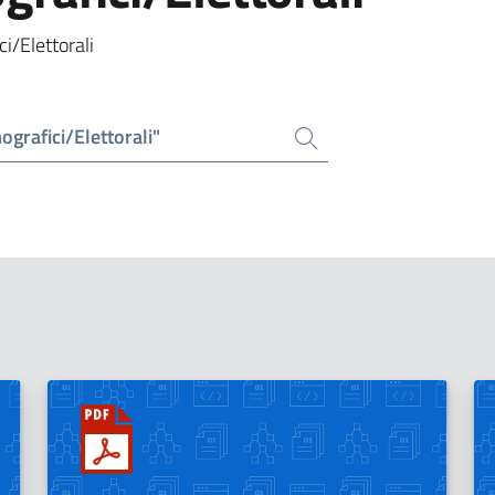
i/Elettorali
ografici/Elettorali"