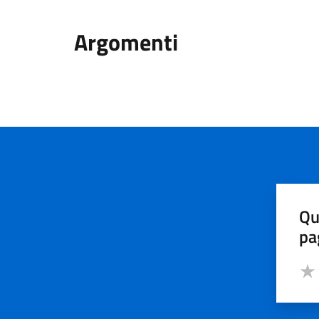
Argomenti
Qu
pa
Valut
Valu