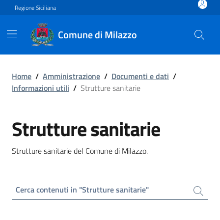
Vai ai contenuti
Vai al footer
Regione Siciliana
Comune di Milazzo
Strutture sanitarie
Home
/
Amministrazione
/
Documenti e dati
/
Informazioni utili
/
Strutture sanitarie
Strutture sanitarie
Strutture sanitarie del Comune di Milazzo.
Cerca contenuti in "Strutture sanitarie"